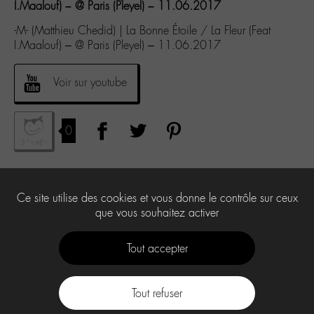
I.Maalouf) – @ Paris (Pleyel) – 11.06.2017
-M- (Matthieu Chedid) | La Bonne Étoile / La Fleur (Feat
I.Maalouf) – @ Paris (Pleyel) – 11.06.2017
Voir sur youtube
0
Ce site utilise des cookies et vous donne le contrôle sur ceux
que vous souhaitez activer
Tout accepter
Tout refuser