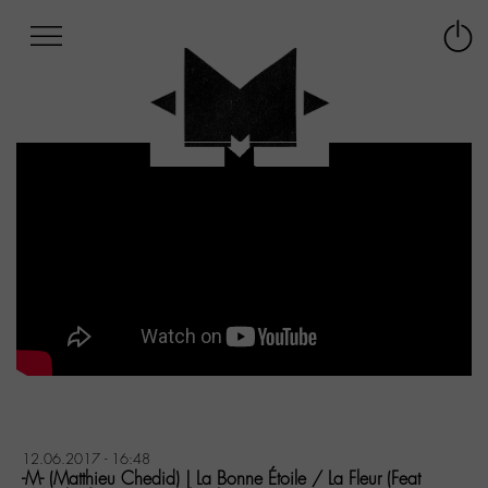
Afficher
Panneau de gestion des cookies
Labo
Connex
-
le
M-
menu
Aller
au
menu
Aller
au
contenu
Aller
à
la
recherche
12.06.2017 - 16:48
-M- (Matthieu Chedid) | La Bonne Étoile / La Fleur (Feat