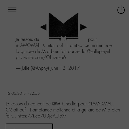
Afficher
Panneau de gestion des cookies
Labo
Connex
-
le
M-
menu
Aller
Je ressors du concert de
@M_Chedid
pour
au
#LAMOMALI
. C'était ouf ! L'ambiance malienne et
menu
la guitare de M a bien fait danser la
@sallepleyel
Aller
pic.twitter.com/OLjizrixa6
au
contenu
— Julie (@Anphy)
June 12, 2017
Aller
à
la
recherche
12.06.2017 - 22:55
Je ressors du concert de @M_Chedid pour #LAMOMALI.
C’était ouf ! L’ambiance malienne et la guitare de M a bien
fait… https://t.co/U3jcAUlaXF