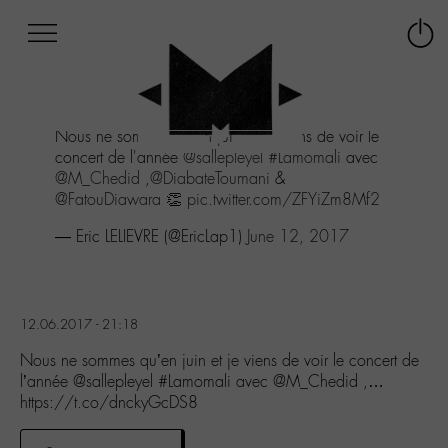
Afficher
Panneau de gestion des cookies
Labo
Connex
-
le
M-
menu
Aller
Nous ne sommes qu'en juin et je viens de voir le
au
concert de l'année
@sallepleyel
#Lamomali
avec
menu
@M_Chedid
,
@DiabateToumani
&
Aller
@FatouDiawara
👏
pic.twitter.com/ZFYiZm8Mf2
au
contenu
— Eric LELIEVRE (@EricLap1)
June 12, 2017
Aller
à
la
recherche
12.06.2017 - 21:18
Nous ne sommes qu’en juin et je viens de voir le concert de
l’année @sallepleyel #Lamomali avec @M_Chedid ,…
https://t.co/dnckyGcDS8