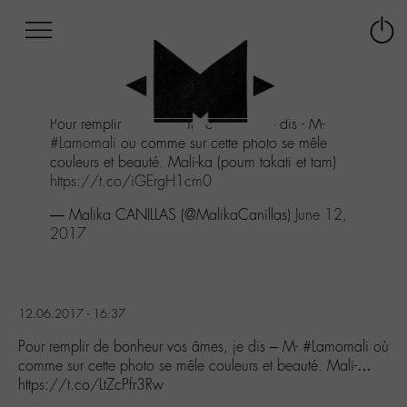
Afficher
Panneau de gestion des cookies
Labo
Connex
-
le
M-
menu
Aller
Pour remplir de bonheur vos âmes, je dis - M-
au
#Lamomali
où comme sur cette photo se mêle
menu
couleurs et beauté. Mali-ka (poum takati et tam)
Aller
https://t.co/iGErgH1cm0
au
contenu
— Malika CANILLAS (@MalikaCanillas)
June 12,
Aller
2017
à
la
recherche
12.06.2017 - 16:37
Pour remplir de bonheur vos âmes, je dis – M- #Lamomali où
comme sur cette photo se mêle couleurs et beauté. Mali-…
https://t.co/LtZcPfr3Rw