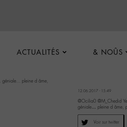
ACTUALITÉS
& NOÛS
. géniale... pleine d âme,
12.06.2017 - 15:49
@Ocilia0 @M_Chedid Yes 
géniale… pleine d âme, p
Voir sur twitter