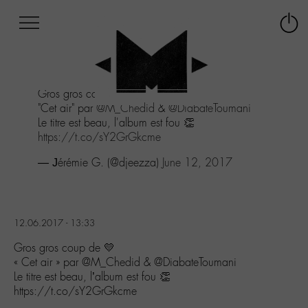
Afficher
Panneau de gestion des cookies
Labo
Connex
-
le
M-
menu
Aller
Gros gros coup de 💛
au
"Cet air" par
@M_Chedid
&
@DiabateToumani
menu
Le titre est beau, l'album est fou 👏
Aller
https://t.co/sY2GrGkcme
au
contenu
— Јérémie G. (@djeezza)
June 12, 2017
Aller
à
la
recherche
12.06.2017 - 13:33
Gros gros coup de 💛
« Cet air » par @M_Chedid & @DiabateToumani
Le titre est beau, l’album est fou 👏
https://t.co/sY2GrGkcme