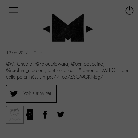
Afficher
Panneau de gestion des cookies
Labo
Connex
-
le
M-
menu
Aller
au
menu
12.06.2017 - 10:15
Aller
au
@M_Chedid, @FatouDiawara, @oxmopuccino,
contenu
@ibrahim_maalouf, tout le collectif #Lamomali MERCI! Pour
Aller
cette parenthès… https://t.co/ZSGMGKNqg7
à
la
Voir sur twitter
recherche
0