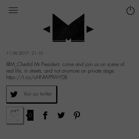
Afficher
Panneau de gestion des cookies
Labo
Connex
-
le
M-
menu
Aller
au
menu
11.06.2017 - 21:10
Aller
au
@M_Chedid Mr President, come and join us on scene of
contenu
real life, in streets, and not anymore on private stage.
Aller
https://t.co/uHNWPfWY0B
à
la
Voir sur twitter
recherche
0