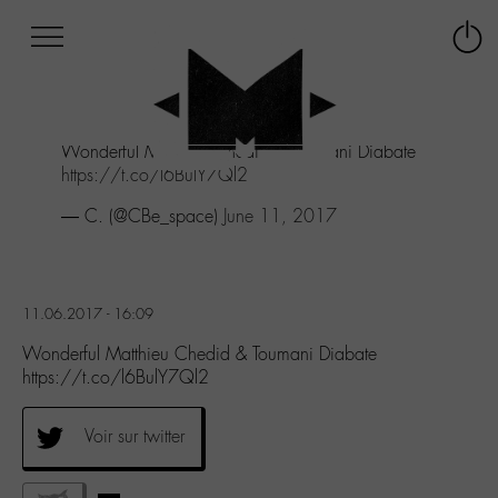
Afficher
Panneau de gestion des cookies
Labo
Connex
-
le
M-
menu
Aller
Wonderful Matthieu Chedid & Toumani Diabate
au
https://t.co/l6BulY7Ql2
menu
Aller
— C. (@CBe_space)
June 11, 2017
au
contenu
Aller
à
11.06.2017 - 16:09
la
recherche
Wonderful Matthieu Chedid & Toumani Diabate
https://t.co/l6BulY7Ql2
Voir sur twitter