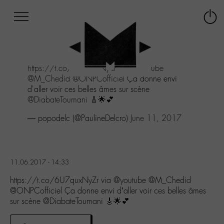
Afficher
Panneau de gestion des cookies
Labo
Connex
-
le
M-
menu
Aller
https://t.co/6U7quxNyZr
via
@youtube
au
@M_Chedid
@ONPCofficiel
Ça donne envi
menu
d'aller voir ces belles âmes sur scène
Aller
@DiabateToumani
🎸🌟💕
au
contenu
— popodelc (@PaulineDelcro)
June 11, 2017
Aller
à
la
recherche
11.06.2017 - 14:33
https://t.co/6U7quxNyZr via @youtube @M_Chedid
@ONPCofficiel Ça donne envi d’aller voir ces belles âmes
sur scène @DiabateToumani 🎸🌟💕