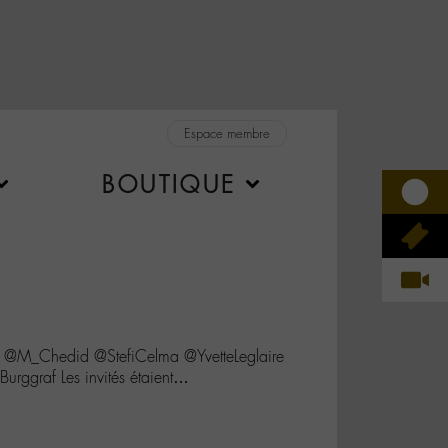
Espace membre
BOUTIQUE
 @M_Chedid @StefiCelma @YvetteLeglaire
Burggraf Les invités étaient…