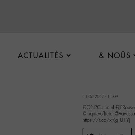
ACTUALITÉS
& NOÛS
11.06.2017 - 11:09
@ONPCofficiel @JPRouve
@ruquierofficiel @Vanessa
https://t.co/xtKgTUTIYj