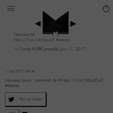
Afficher
Panneau de gestion des cookies
Labo
Connex
-
le
M-
menu
Aller
Nouveau favori : Lamomali de M
au
https://t.co/06cnIZsrzT
#deezer
menu
Aller
— Carole M (@Cannetille)
June 11, 2017
au
contenu
Aller
à
11.06.2017 - 09:34
la
recherche
Nouveau favori : Lamomali de M https://t.co/06cnIZsrzT
#deezer
Voir sur twitter