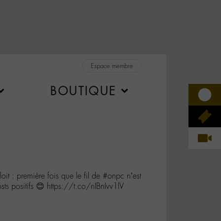
Espace membre
BOUTIQUE
it : première fois que le fil de #onpc n’est
s positifs 😊 https://t.co/nIBnIvv1lV