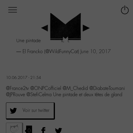
Afficher
Panneau de gestion des cookies
Labo
Connex
-
le
M-
menu
Aller
Une pintade et deux têtes de gland
au
menu
— El Francko (@WildFunnyCat)
June 10, 2017
Aller
au
contenu
Aller
10.06.2017 - 21:54
à
la
@France2tv @ONPCofficiel @M_Chedid @DiabateToumani
recherche
@JPRouve @StefiCelma Une pintade et deux têtes de gland
Voir sur twitter
0