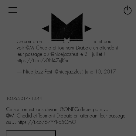
Afficher
Panneau de gestion des cookies
Labo
Connex
-
le
M-
menu
Aller
Ce soir on est tous devant
@ONPCofficiel
pour
au
voir
@M_Chedid
et Toumani Diabate en attendant
menu
leur passage au
@nicejazzfest
le 21 juillet !
Aller
https://t.co/v0N47xJKhr
au
contenu
— Nice Jazz Fest (@nicejazzfest)
June 10, 2017
Aller
à
la
recherche
10.06.2017 - 18:44
Ce soir on est tous devant @ONPCofficiel pour voir
@M_Chedid et Toumani Diabate en attendant leur passage
au… https://t.co/67YYRo5GmO