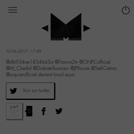
Afficher
Panneau de gestion des cookies
Labo
Connex
-
le
M-
menu
Aller
au
menu
10.06.2017 - 17:49
Aller
au
@4b934ae1834645a @France2tv @ONPCofficiel
contenu
@M_Chedid @DiabateToumani @JPRouve @StefiCelma
Aller
@ruquierofficiel devient lourd aussi
à
la
Voir sur twitter
recherche
0