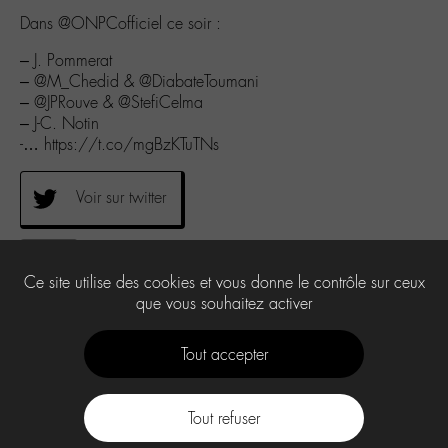
Dans @ONPCofficiel ce soir :
– J. Pommerat
– @M_Chedid & @DiabateToumani
– @JPRouve & @StefiCelma
– J-C. Notin
-… https://t.co/mgBzKTuTNs
Voir sur twitter
0
Ce site utilise des cookies et vous donne le contrôle sur ceux
que vous souhaitez activer
Tout accepter
Tout refuser