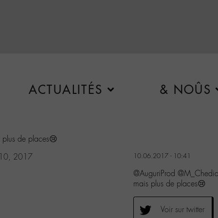
ACTUALITÉS
& NOÛS
s plus de places😢
 10, 2017
10.06.2017 - 10:41
@AuguriProd @M_Chedid 
mais plus de places😢
Voir sur twitter