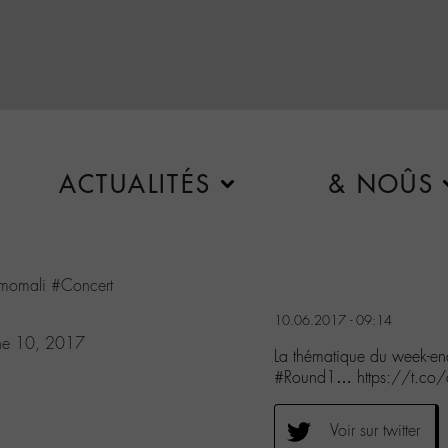
ACTUALITÉS
& NOÛS
momali
#Concert
10.06.2017 - 09:14
ne 10, 2017
La thématique du week-
#Round1… https://t.c
Voir sur twitter