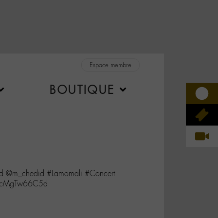
Espace membre
BOUTIQUE
end @m_chedid #Lamomali #Concert
o/cMgTw66C5d