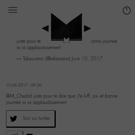
Afficher
Panneau de gestion des cookies
Labo
Connex
-
le
M-
menu
Aller
juste pour te dire que j'te kiff, a+ et bonne journée
au
ss vs applaudissement
menu
Aller
— Talaouano (@talawano)
June 10, 2017
au
contenu
Aller
à
10.06.2017 - 09:26
la
recherche
@M_Chedid juste pour te dire que j’te kiff, a+ et bonne
journée ss vs applaudissement
Voir sur twitter