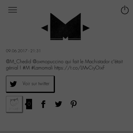
Afficher
Panneau de gestion des cookies
Labo
Connex
-
le
M-
menu
Aller
au
menu
09.06.2017 - 21:31
Aller
au
@M_Chedid @oxmopuccino qui fait le Machistador c’était
contenu
génial ! #M #Lamomali https://t.co/LMvCiyOixF
Aller
à
Voir sur twitter
la
recherche
0