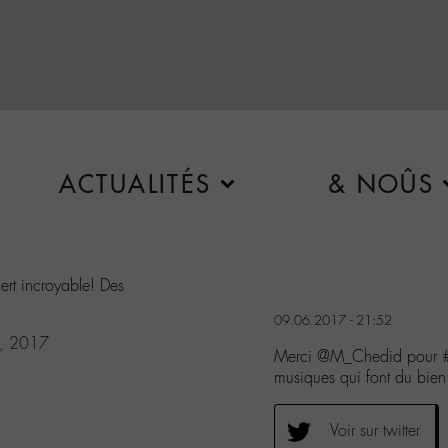
ACTUALITÉS
& NOÛS
rt incroyable! Des
09.06.2017 - 21:52
9, 2017
Merci @M_Chedid pour #l
musiques qui font du bien
Voir sur twitter