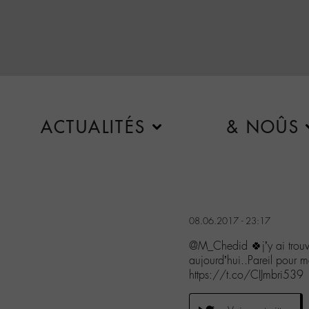
ACTUALITÉS
& NOÛS
08.06.2017 - 23:17
@M_Chedid 🍀j’y ai trouv
aujourd’hui..Pareil pour m
https://t.co/CIJmbri539