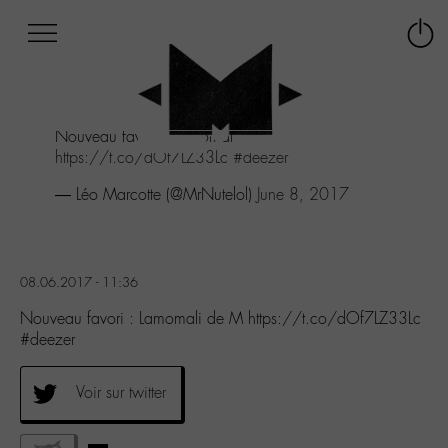
Afficher
Panneau de gestion des cookies
Labo
Connex
-
le
M-
menu
Aller
Nouveau favori : Lamomali de M
au
https://t.co/dOf7LZ33Lc
#deezer
menu
Aller
— Léo Marcotte (@MrNutelol)
June 8, 2017
au
contenu
Aller
à
08.06.2017 - 11:36
la
recherche
Nouveau favori : Lamomali de M https://t.co/dOf7LZ33Lc
#deezer
Voir sur twitter