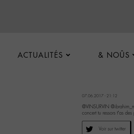
ACTUALITÉS
& NOÛS
07.06.2017 - 21:12
@VINSURVIN @ibrahim_ma
concert tu ressors t’as des 
Voir sur twitter