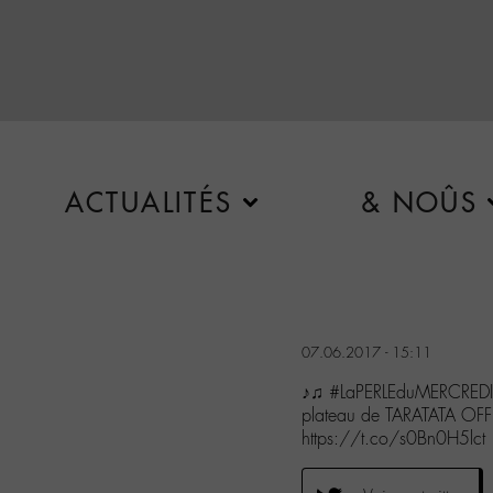
ACTUALITÉS
& NOÛS
07.06.2017 - 15:11
♪♫ #LaPERLEduMERCREDI b
plateau de TARATATA OFF
https://t.co/s0Bn0H5lct