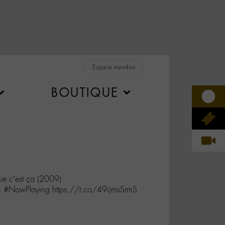
Espace membre
BOUTIQUE
e c’est ça (2009)
c #NowPlaying https://t.co/49ijmsSrmS