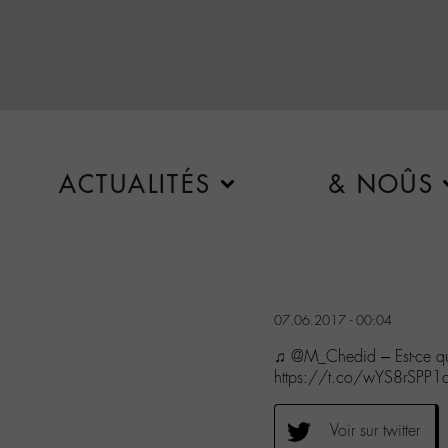
ACTUALITÉS
& NOÛS
07.06.2017 - 00:04
♫ @M_Chedid – Est-ce qu
https://t.co/wYS8rSPP1
Voir sur twitter