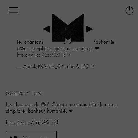
Afficher
Panneau de gestion des cookies
Labo
Connex
-
le
M-
menu
Aller
Les chansons de
@M_Chedid
me réchauffent le
au
cœur : simplicité, bonheur, humanité. ❤
menu
https://t.co/EodGXi1eTP
Aller
au
— Anouk (@Anoik_07)
June 6, 2017
contenu
Aller
à
la
06.06.2017 - 10:55
recherche
Les chansons de @M_Chedid me réchauffent le cœur :
simplicité, bonheur, humanité. ❤
https://t.co/EodGXi1eTP