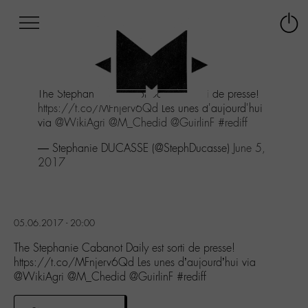
Afficher
Panneau de gestion des cookies
Labo
Connex
-
le
M-
menu
Aller
The Stephanie Cabanot Daily est sorti de presse!
au
https://t.co/MFnjerv6Qd
Les unes d'aujourd'hui
menu
via
@WikiAgri
@M_Chedid
@GuirlinF
#rediff
Aller
au
— Stephanie DUCASSE (@StephDucasse)
June 5,
contenu
2017
Aller
à
la
recherche
05.06.2017 - 20:00
The Stephanie Cabanot Daily est sorti de presse!
https://t.co/MFnjerv6Qd Les unes d’aujourd’hui via
@WikiAgri @M_Chedid @GuirlinF #rediff