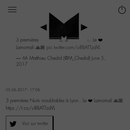
Afficher
Panneau de gestion des cookies
Labo
Connex
-
le
M-
menu
Aller
3 premières Nuits inoubliables à Lyon.. Le ❤️
au
menu
Lamomali 🙏🏼
pic.twitter.com/u8BATTzdVL
Aller
— -M- Matthieu Chedid (@M_Chedid)
June 5,
au
2017
contenu
Aller
à
la
recherche
05.06.2017 - 17:06
3 premières Nuits inoubliables à Lyon.. Le ❤️ Lamomali 🙏🏼
https://t.co/u8BATTzdVL
Voir sur twitter