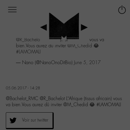
Afficher
Panneau de gestion des cookies
Labo
Connex
-
le
M-
menu
Aller
@R_Bachelot
L'Afrique (tissus africain) vous va
au
bien.Vous aurez dû inviter
@M_Chedid
😂
menu
#LAMOMALI
Aller
au
— Nano (@NanoOnoDitBio)
June 5, 2017
contenu
Aller
à
la
05.06.2017 - 14:28
recherche
@Bachelot_RMC @R_Bachelot L’Afrique (tissus africain) vous
va bien.Vous aurez dû inviter @M_Chedid 😂 #LAMOMALI
Voir sur twitter