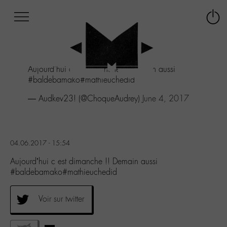
Afficher
Panneau de gestion des cookies
Labo
Connex
-
le
M-
menu
Aller
Aujourd'hui c est dimanche !! Demain aussi
au
#baldebamako#mathieuchedid
menu
Aller
— Audkev23! (@ChoqueAudrey)
June 4, 2017
au
contenu
Aller
à
04.06.2017 - 15:54
la
recherche
Aujourd’hui c est dimanche !! Demain aussi
#baldebamako#mathieuchedid
Voir sur twitter