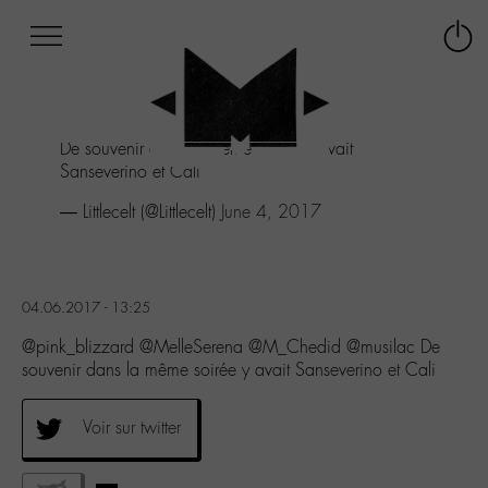
Afficher
Panneau de gestion des cookies
Labo
Connex
-
le
M-
menu
Aller
De souvenir dans la même soirée y avait
au
Sanseverino et Cali
menu
Aller
— Littlecelt (@Littlecelt)
June 4, 2017
au
contenu
Aller
à
04.06.2017 - 13:25
la
recherche
@pink_blizzard @MelleSerena @M_Chedid @musilac De
souvenir dans la même soirée y avait Sanseverino et Cali
Voir sur twitter