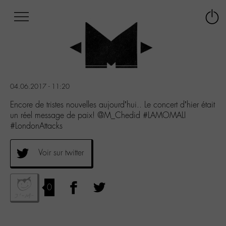
Afficher
Panneau de gestion des cookies
Labo
Connex
-
le
M-
menu
Aller
au
menu
04.06.2017 - 11:20
Aller
au
Encore de tristes nouvelles aujourd’hui.. Le concert d’hier était
contenu
un réel message de paix! @M_Chedid #LAMOMALI
Aller
#LondonAttacks
à
la
Voir sur twitter
recherche
0