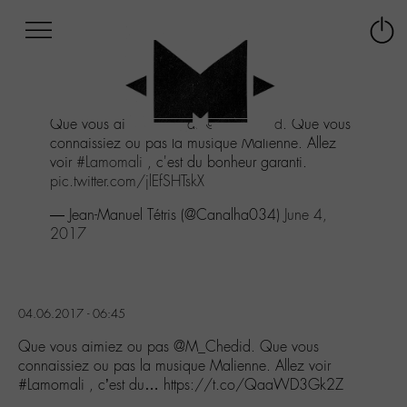
Afficher
Panneau de gestion des cookies
Labo
Connex
-
le
M-
menu
Aller
Que vous aimiez ou pas
@M_Chedid
. Que vous
au
connaissiez ou pas la musique Malienne. Allez
menu
voir
#Lamomali
, c'est du bonheur garanti.
Aller
pic.twitter.com/jlEfSHTskX
au
contenu
— Jean-Manuel Tétris (@Canalha034)
June 4,
Aller
2017
à
la
recherche
04.06.2017 - 06:45
Que vous aimiez ou pas @M_Chedid. Que vous
connaissiez ou pas la musique Malienne. Allez voir
#Lamomali , c’est du… https://t.co/QaaWD3Gk2Z