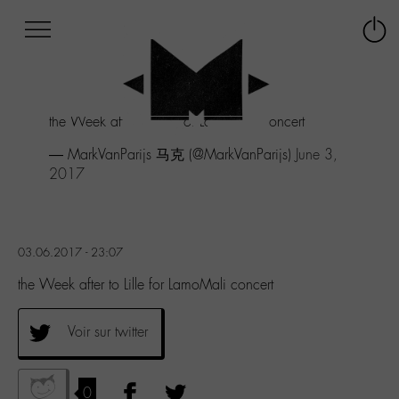
Afficher
Panneau de gestion des cookies
Labo
Connex
-
le
M-
menu
Aller
the Week after to Lille for LamoMali concert
au
menu
— MarkVanParijs 马克 (@MarkVanParijs)
June 3,
Aller
2017
au
contenu
Aller
à
03.06.2017 - 23:07
la
recherche
the Week after to Lille for LamoMali concert
Voir sur twitter
0