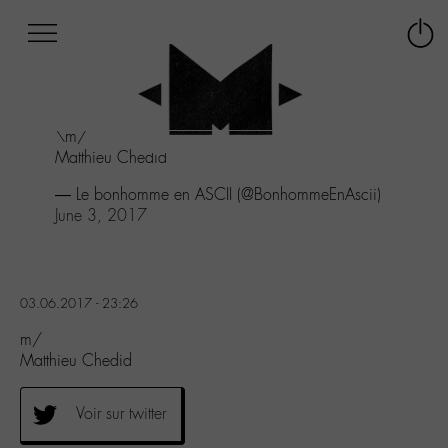
Afficher
Panneau de gestion des cookies
Labo
Connex
-
le
M-
menu
Aller
\m/
au
Matthieu Chedid
menu
Aller
— Le bonhomme en ASCII (@BonhommeEnAscii)
au
June 3, 2017
contenu
Aller
à
la
03.06.2017 - 23:26
recherche
m/
Matthieu Chedid
Voir sur twitter