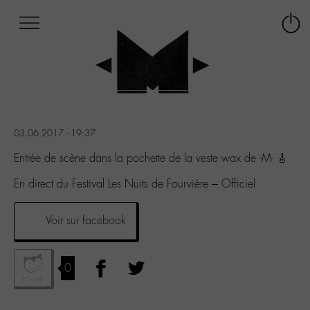
Afficher
Panneau de gestion des cookies
Labo
Connex
-
le
M-
menu
Aller
au
menu
Aller
03.06.2017 - 19:37
au
contenu
Entrée de scène dans la pochette de la veste wax de -M- 🎸
Aller
En direct du Festival Les Nuits de Fourvière – Officiel
à
la
recherche
Voir sur facebook
0