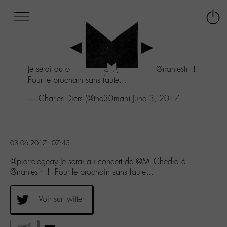
Afficher
Panneau de gestion des cookies
Labo
Connex
-
le
M-
menu
Aller
Je serai au concert de
@M_Chedid
à
@nantesfr
!!!
au
Pour le prochain sans faute...
menu
Aller
— Charles Diers (@the30man)
June 3, 2017
au
contenu
Aller
à
03.06.2017 - 07:43
la
recherche
@pierrelegeay Je serai au concert de @M_Chedid à
@nantesfr !!! Pour le prochain sans faute…
Voir sur twitter