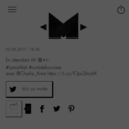
Afficher
Panneau de gestion des cookies
Labo
Connex
-
le
M-
menu
Aller
au
menu
02.06.2017 - 18:56
Aller
au
En attendant -M- 😍⚡️✨
contenu
#LamoMali #nuitsdefourviere
Aller
avec @Charlie_Aime https://t.co/lOpv2lmzhK
à
la
recherche
Voir sur twitter
0