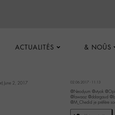
ACTUALITÉS
& NOÛS
02.06.2017 - 11:13
r)
June 2, 2017
@Neodyum @vtyok @Opium
@fawaaz @ddargaud @b
@M_Chedid je préfère so