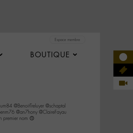
Espace membre
BOUTIQUE
84 @BenoitTreluyer @schaptal
enm76 @an7hony @ClaireFayau
n premier nom 🙃