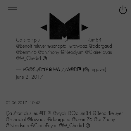
Afficher
Panneau de gestion des cookies
Labo
Connex
-
le
M-
menu
Aller
Ça s'fait plus les
#FF
?! @vtyok
@Opium84
au
@BenoitTreluyer
@schaptal
@fawaaz
@ddargaud
menu
@benm76
@an7hony
@Neodyum
@ClaireFayau
Aller
@M_Chedid
😘
au
contenu
— ⚡G®£g©π¥🔋M∆://∆®D🏁 (@gregover)
Aller
June 2, 2017
à
la
recherche
02.06.2017 - 10:47
Ça s’fait plus les #FF ?! @vtyok @Opium84 @BenoitTreluyer
@schaptal @fawaaz @ddargaud @benm76 @an7hony
@Neodyum @ClaireFayau @M_Chedid 😘