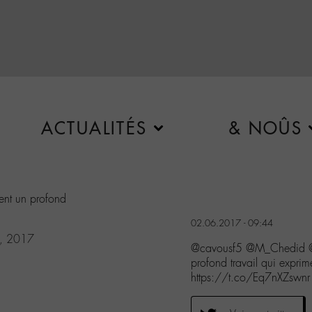
ACTUALITÉS
& NOÛS
ent un profond
02.06.2017 - 09:44
2, 2017
@cavousf5 @M_Chedid 
profond travail qui expr
https://t.co/Eq7nXZswnr