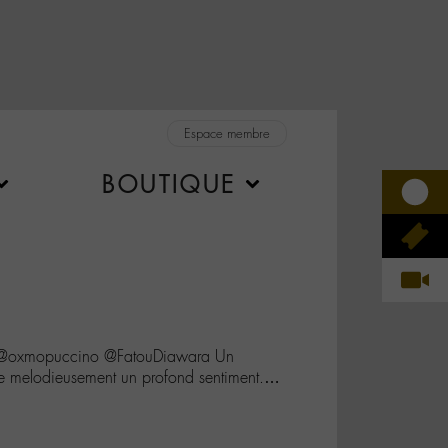
Espace membre
BOUTIQUE
@oxmopuccino @FatouDiawara Un
ime melodieusement un profond sentiment.…