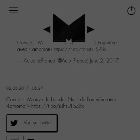
Afficher
Panneau de gestion des cookies
Labo
Connex
-
le
M-
menu
Aller
Concert : M ouvre le bal des Nuits de Fourvière
au
avec «Lamomali»
https://t.co/rBhsUFSZBx
menu
Aller
— ActualiteFrance (@Actu_France)
June 2, 2017
au
contenu
Aller
à
02.06.2017 - 06:27
la
recherche
Concert : M ouvre le bal des Nuits de Fourvière avec
«Lamomali» https://t.co/rBhsUFSZBx
Voir sur twitter