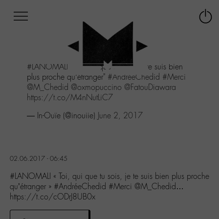
Afficher
Panneau de gestion des cookies
Labo
Connex
-
le
M-
menu
Aller
#LANOMALI
"Toi, qui que tu sois, je te suis bien
au
plus proche qu’étranger"
#AndréeChedid
#Merci
menu
@M_Chedid
@oxmopuccino
@FatouDiawara
Aller
https://t.co/M4nNutLiC7
au
contenu
— In-Ouïe (@inouiie)
June 2, 2017
Aller
à
la
recherche
02.06.2017 - 06:45
#LANOMALI « Toi, qui que tu sois, je te suis bien plus proche
qu’étranger » #AndréeChedid #Merci @M_Chedid…
https://t.co/cODrJ8UB0x