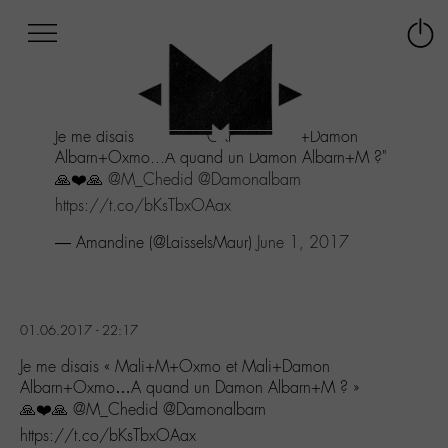
Afficher
Panneau de gestion des cookies
Labo
Connex
-
le
M-
menu
Aller
Je me disais "Mali+M+Oxmo et Mali+Damon
au
Albarn+Oxmo...A quand un Damon Albarn+M ?"
menu
🙏❤️🙏
@M_Chedid
@Damonalbarn
Aller
au
https://t.co/bKsTbxOAax
contenu
— Amandine (@LaisseIsMaur)
June 1, 2017
Aller
à
la
recherche
01.06.2017 - 22:17
Je me disais « Mali+M+Oxmo et Mali+Damon
Albarn+Oxmo…A quand un Damon Albarn+M ? »
🙏❤️🙏 @M_Chedid @Damonalbarn
https://t.co/bKsTbxOAax