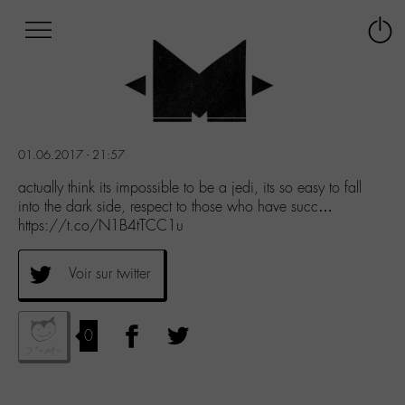
Afficher
Panneau de gestion des cookies
Labo
Connex
-
le
M-
menu
Aller
au
menu
01.06.2017 - 21:57
Aller
au
actually think its impossible to be a jedi, its so easy to fall
contenu
into the dark side, respect to those who have succ…
Aller
https://t.co/N1B4tTCC1u
à
la
Voir sur twitter
recherche
0