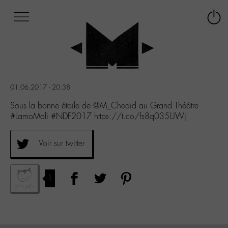
Afficher
Panneau de gestion des cookies
Labo
Connex
-
le
M-
menu
Aller
au
menu
01.06.2017 - 20:38
Aller
au
Sous la bonne étoile de @M_Chedid au Grand Théâtre
contenu
#LamoMali #NDF2017 https://t.co/fs8q035UWj
Aller
à
Voir sur twitter
la
recherche
1