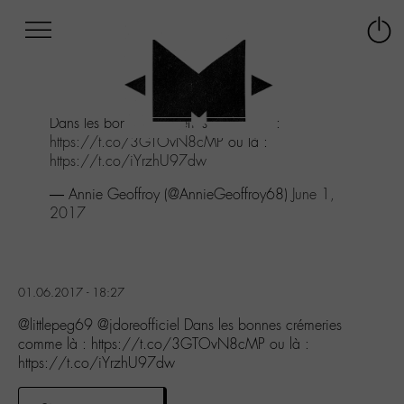
Afficher
Panneau de gestion des cookies
Labo
Connex
-
le
M-
menu
Aller
Dans les bonnes crémeries comme là :
au
https://t.co/3GTOvN8cMP
ou là :
menu
https://t.co/iYrzhU97dw
Aller
au
— Annie Geoffroy (@AnnieGeoffroy68)
June 1,
contenu
2017
Aller
à
la
recherche
01.06.2017 - 18:27
@littlepeg69 @jdoreofficiel Dans les bonnes crémeries
comme là : https://t.co/3GTOvN8cMP ou là :
https://t.co/iYrzhU97dw