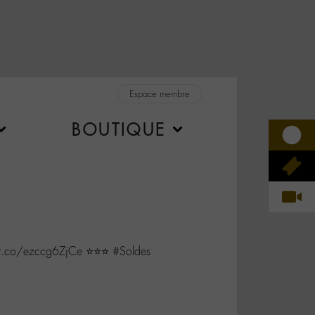
Espace membre
BOUTIQUE
t.co/ezccg6ZjCe ⭐️⭐️⭐️ #Soldes